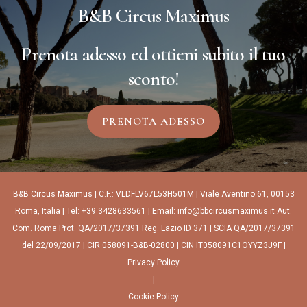
B&B Circus Maximus
Prenota adesso ed ottieni subito il tuo
sconto!
PRENOTA ADESSO
B&B Circus Maximus | C.F.: VLDFLV67L53H501M | Viale Aventino 61, 00153
Roma, Italia | Tel: +39 3428633561 | Email: info@bbcircusmaximus.it Aut.
Com. Roma Prot. QA/2017/37391 Reg. Lazio ID 371 | SCIA QA/2017/37391
del 22/09/2017 | CIR 058091-B&B-02800 | CIN IT058091C1OYYZ3J9F |
Privacy Policy
|
Cookie Policy